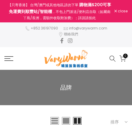
購物滿$200可享
【只寄香港】 台灣/澳門或其他地區,請勿下單
跳
免運費到順豐站/智能櫃
close
，不包上門派送/便利店自取（如屬南
至
丫島/長洲，需額外收取附加費）；詳請請按此
內
容
+852 36197090
info@varywarm.com
聯絡我們
0
品牌
排序