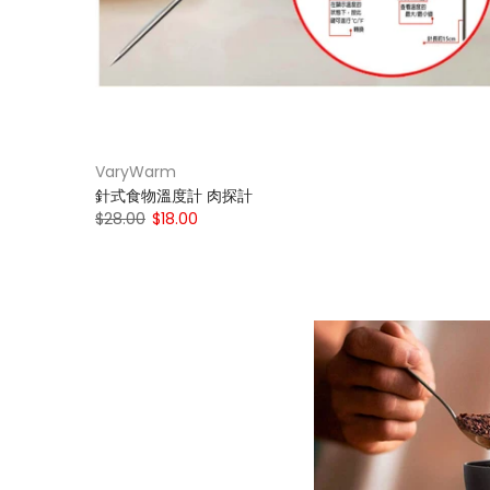
VaryWarm
針式食物溫度計 肉探計
$28.00
$18.00