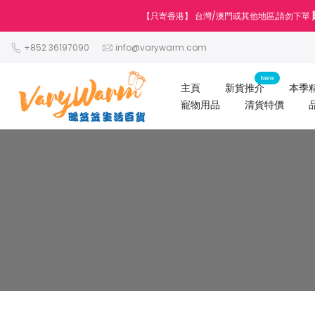
跳
【只寄香港】 台灣/澳門或其他地區,請勿下單
至
內
+852 36197090
info@varywarm.com
容
New
主頁
新貨推介
本季
寵物用品
清貨特價