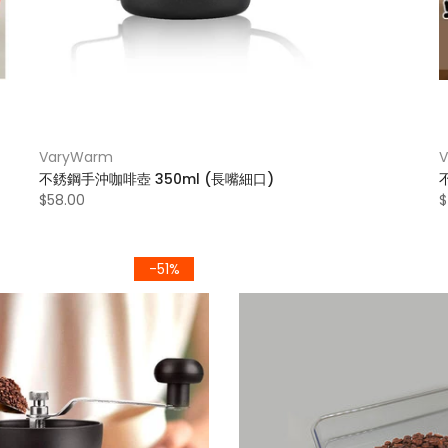
VaryWarm
不銹鋼手沖咖啡壺 350ml (長嘴細口)
$58.00
$
-51%