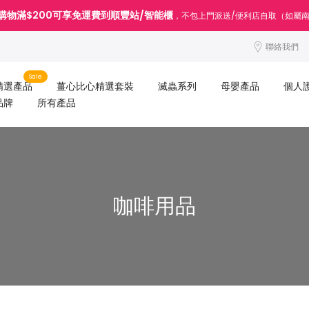
購物滿$200可享免運費到順豐站/智能櫃
，不包上門派送/便利店自取（如屬
聯絡我們
Sale
精選產品
薑心比心精選套裝
滅蟲系列
母嬰產品
個人
品牌
所有產品
咖啡用品