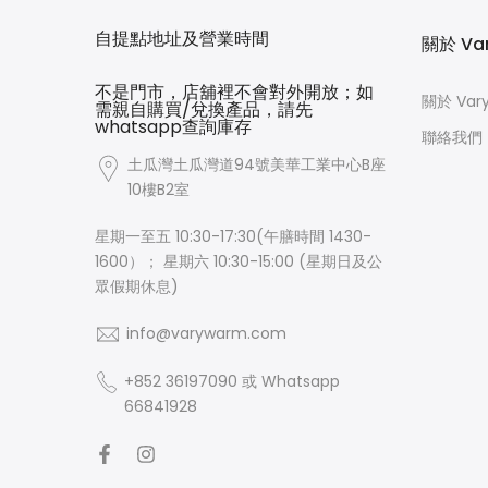
自提點地址及營業時間
關於 Va
不是門市，店舖裡不會對外開放；如
關於 Var
需親自購買/兌換產品，請先
whatsapp查詢庫存
聯絡我們
土瓜灣土瓜灣道94號美華工業中心B座
10樓B2室
星期一至五 10:30-17:30(午膳時間 1430-
1600）； 星期六 10:30-15:00 (星期日及公
眾假期休息)
info@varywarm.com
+852 36197090 或 Whatsapp
66841928