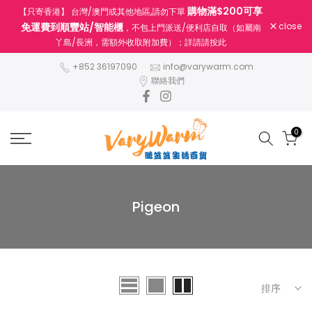
購物滿$200可享
【只寄香港】 台灣/澳門或其他地區,請勿下單
跳
免運費到順豐站/智能櫃
close
，不包上門派送/便利店自取（如屬南
至
丫島/長洲，需額外收取附加費）；詳請請按此
內
容
+852 36197090
info@varywarm.com
聯絡我們
0
Pigeon
排序