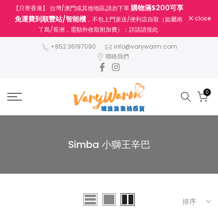
購物滿$200可享
【只寄香港】 台灣/澳門或其他地區,請勿下單
跳
免運費到順豐站/智能櫃
close
，不包上門派送/便利店自取（如屬南
至
丫島/長洲，需額外收取附加費）；詳請請按此
內
容
+852 36197090
info@varywarm.com
聯絡我們
0
Simba 小獅王辛巴
排序