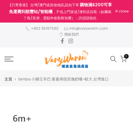
購物滿$200可享
【只寄香港】 台灣/澳門或其他地區,請勿下單
跳
免運費到順豐站/智能櫃
close
，不包上門派送/便利店自取（如屬南
至
丫島/長洲，需額外收取附加費）；詳請請按此
內
容
+852 36197090
info@varywarm.com
聯絡我們
0
主頁
Simba 小獅王辛巴 蘿蔓拇指安撫奶嘴-較大 台灣進口