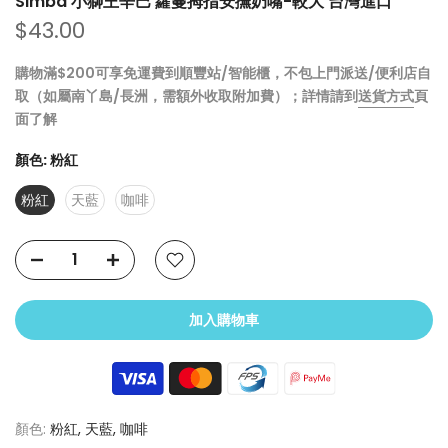
Simba 小獅王辛巴 蘿蔓拇指安撫奶嘴-較大 台灣進口
$43.00
購物滿$200可享免運費到順豐站/智能櫃，不包上門派送/便利店自
取（如屬南丫島/長洲，需額外收取附加費）；詳情請到
送貨方式
頁
面了解
顏色:
粉紅
粉紅
天藍
咖啡
加入購物車
顏色:
粉紅, 天藍, 咖啡