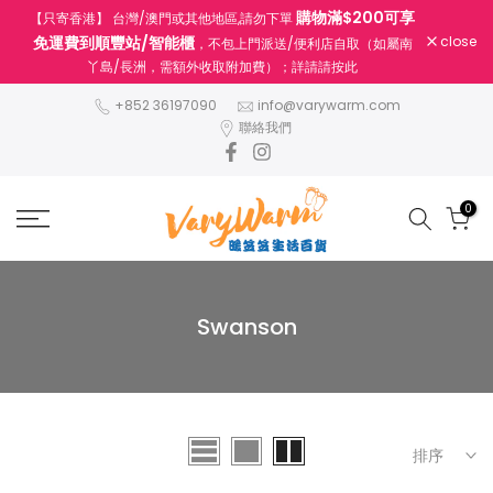
購物滿$200可享
【只寄香港】 台灣/澳門或其他地區,請勿下單
跳
免運費到順豐站/智能櫃
close
，不包上門派送/便利店自取（如屬南
至
丫島/長洲，需額外收取附加費）；詳請請按此
內
容
+852 36197090
info@varywarm.com
聯絡我們
0
Swanson
排序