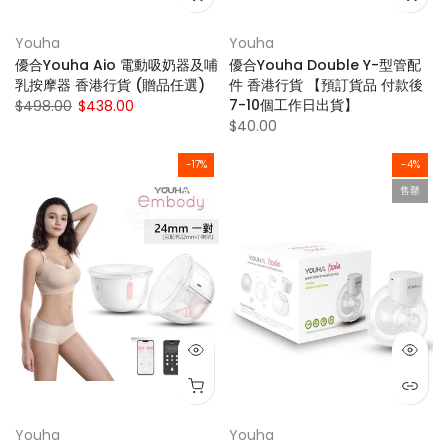
Youha
Youha
優合Youha Aio 電動吸奶器及哺
優合Youha Double Y-型管配
乳按摩器 香港行貨 (贈品任選)
件 香港行貨 【預訂貨品 付款後
7-10個工作日出貨】
$498.00
$438.00
$40.00
-17%
-4%
售罄
Youha
Youha