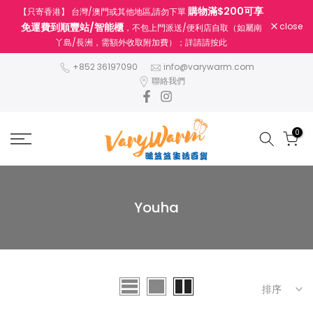
購物滿$200可享
【只寄香港】 台灣/澳門或其他地區,請勿下單
跳
免運費到順豐站/智能櫃
close
，不包上門派送/便利店自取（如屬南
至
丫島/長洲，需額外收取附加費）；詳請請按此
內
容
+852 36197090
info@varywarm.com
聯絡我們
0
Youha
排序