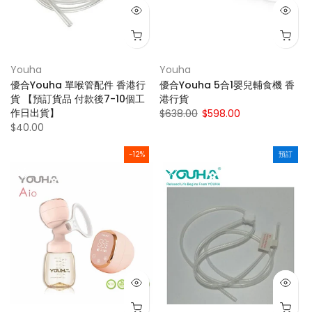
Youha
Youha
優合Youha 單喉管配件 香港行
優合Youha 5合1嬰兒輔食機 香
貨 【預訂貨品 付款後7-10個工
港行貨
作日出貨】
$638.00
$598.00
$40.00
-12%
預訂