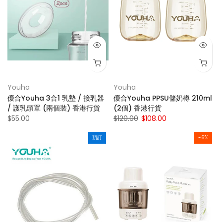
Youha
Youha
優合Youha 3合1 乳墊 / 接乳器
優合Youha PPSU儲奶樽 210ml
/ 護乳頭罩 (兩個裝) 香港行貨
(2個) 香港行貨
$55.00
$120.00
$108.00
預訂
-6%