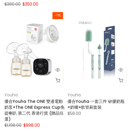
$380.00
$350.00
-17%
Youha
Youha
優合Youha The ONE 雙邊電動
優合Youha 一套三件 矽膠奶瓶
奶泵+The ONE Express Cup免
+奶嘴+飲管刷套裝
提喇叭 第二代 香港行貨 (贈品任
$58.00
選)
$1,198.00
$998.00