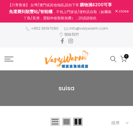
購物滿$200可享
【只寄香港】 台灣/澳門或其他地區,請勿下單
跳
免運費到順豐站/智能櫃
close
，不包上門派送/便利店自取（如屬南
至
丫島/長洲，需額外收取附加費）；詳請請按此
內
容
+852 36197090
info@varywarm.com
聯絡我們
0
suisa
排序