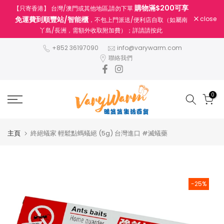
購物滿$200可享
【只寄香港】 台灣/澳門或其他地區,請勿下單
跳
免運費到順豐站/智能櫃
close
，不包上門派送/便利店自取（如屬南
至
丫島/長洲，需額外收取附加費）；詳請請按此
內
容
+852 36197090
info@varywarm.com
聯絡我們
0
主頁
終絕蟻家 輕鬆點螞蟻絕 (5g) 台灣進口 #滅蟻藥
-25%