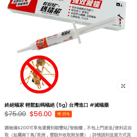
點擊放大
終絕蟻家 輕鬆點螞蟻絕 (5g) 台灣進口 #滅蟻藥
$75.00
$56.00
慳 25%
購物滿$200可享免運費到順豐站/智能櫃，不包上門派送/便利店自
取（如屬南丫島/長洲，需額外收取附加費）；詳情請到
送貨方式
頁