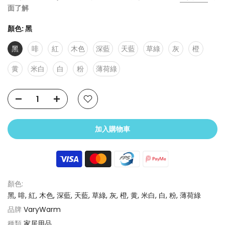
面了解
顏色:
黑
黑
啡
紅
木色
深藍
天藍
草綠
灰
橙
黄
米白
白
粉
薄荷綠
加入購物車
顏色:
黑, 啡, 紅, 木色, 深藍, 天藍, 草綠, 灰, 橙, 黄, 米白, 白, 粉, 薄荷綠
品牌
VaryWarm
種類
家居用品