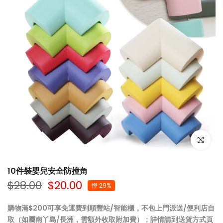
點擊放大
10件裝嬰兒安全防撞角
$28.00
$20.00
慳 29%
購物滿$200可享免運費到順豐站/智能櫃，不包上門派送/便利店自
取（如屬南丫島/長洲，需額外收取附加費）；詳情請到
送貨方式
頁