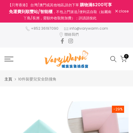
購物滿$200可享
【只寄香港】 台灣/澳門或其他地區,請勿下單
跳
免運費到順豐站/智能櫃
close
，不包上門派送/便利店自取（如屬南
至
丫島/長洲，需額外收取附加費）；詳請請按此
內
容
+852 36197090
info@varywarm.com
聯絡我們
0
主頁
10件裝嬰兒安全防撞角
-29%