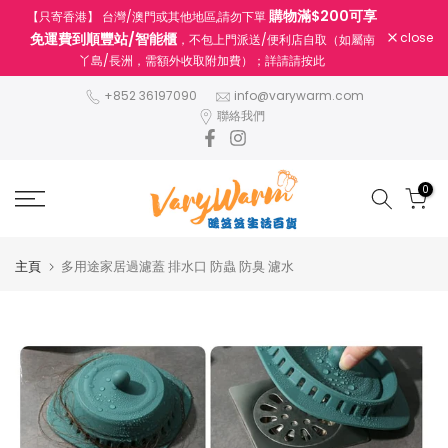
購物滿$200可享
【只寄香港】 台灣/澳門或其他地區,請勿下單
跳
免運費到順豐站/智能櫃
close
，不包上門派送/便利店自取（如屬南
至
丫島/長洲，需額外收取附加費）；詳請請按此
內
容
+852 36197090
info@varywarm.com
聯絡我們
0
主頁
多用途家居過濾蓋 排水口 防蟲 防臭 濾水