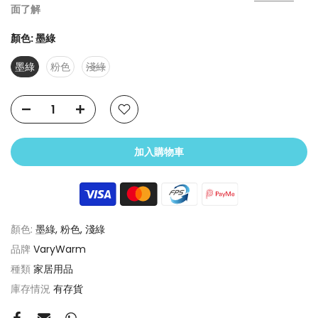
面了解
顏色:
墨綠
墨綠
粉色
淺綠
加入購物車
顏色:
墨綠, 粉色, 淺綠
品牌
VaryWarm
種類
家居用品
庫存情況
有存貨