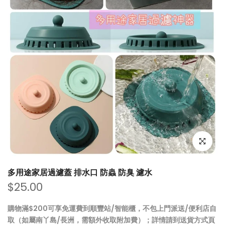
點擊放大
多用途家居過濾蓋 排水口 防蟲 防臭 濾水
$25.00
購物滿$200可享免運費到順豐站/智能櫃，不包上門派送/便利店自
取（如屬南丫島/長洲，需額外收取附加費）；詳情請到
送貨方式
頁