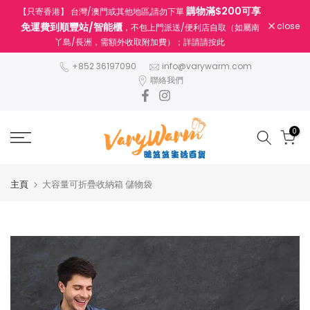
購物滿$200可享
【只寄香港】 台灣/澳門或其他地區,請勿下單
跳
免運費到順豐站/智能櫃
close
，不包上門派送/便利店自取（如屬南
至
丫島/長洲，需額外收取附加費）；詳請請按此
內
容
+852 36197090
info@varywarm.com
聯絡我們
0
主頁
大容量可折疊收納箱 儲物袋