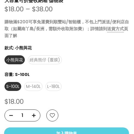
大容量可折疊收納箱 儲物袋
$18.00 – $38.00
購物滿$200可享免運費到順豐站/智能櫃，不包上門派送/便利店自
取（如屬南丫島/長洲，需額外收取附加費）；詳情請到
送貨方式
頁
面了解
款式:
小熊與花
小熊與花
經典熊仔 (覆膜)
容量:
S-100L
S-100L
M-140L
L-180L
$18.00
加入購物車