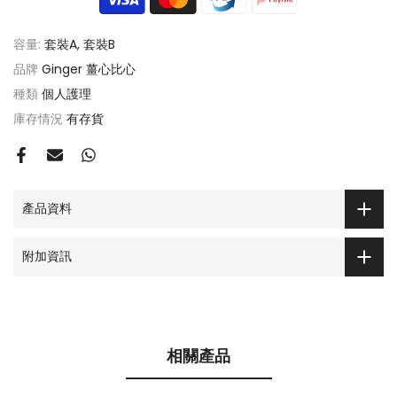
容量:
套裝A, 套裝B
品牌
Ginger 薑心比心
種類
個人護理
庫存情況
有存貨
產品資料
附加資訊
相關產品