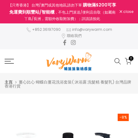
購物滿$200可享
【只寄香港】 台灣/澳門或其他地區,請勿下單
跳
免運費到順豐站/智能櫃
close
，不包上門派送/便利店自取（如屬南
至
丫島/長洲，需額外收取附加費）；詳請請按此
內
容
+852 36197090
info@varywarm.com
聯絡我們
0
主頁
薑心比心 蝴蝶白薑花洗浴套裝( 沐浴露.洗髮精.養髮乳) 台灣品牌
香港行貨
-8%