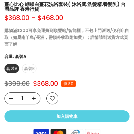
薑心比心 蝴蝶白薑花洗浴套裝( 沐浴露.洗髮精.養髮乳) 台
灣品牌 香港行貨
$368.00 – $468.00
購物滿$200可享免運費到順豐站/智能櫃，不包上門派送/便利店自
取（如屬南丫島/長洲，需額外收取附加費）；詳情請到
送貨方式
頁
面了解
容量:
套裝A
套裝A
套裝B
$399.00
$368.00
慳 8%
加入購物車