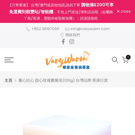
購物滿$200可享
【只寄香港】 台灣/澳門或其他地區,請勿下單
跳
免運費到順豐站/智能櫃
close
，不包上門派送/便利店自取（如屬南
至
丫島/長洲，需額外收取附加費）；詳請請按此
內
容
+852 36197090
info@varywarm.com
聯絡我們
0
主頁
薑心比心 甜心玫瑰薑園皂(120g) 台灣品牌 香港行貨