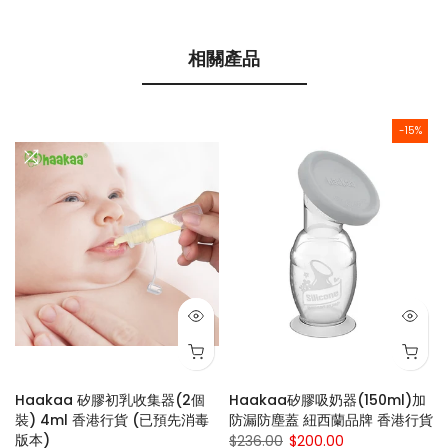
相關產品
-15%
專
Haakaa 矽膠初乳收集器(2個
Haakaa矽膠吸奶器(150ml)加
行
裝) 4ml 香港行貨 (已預先消毒
防漏防塵蓋 紐西蘭品牌 香港行貨
版本)
$236.00
$200.00