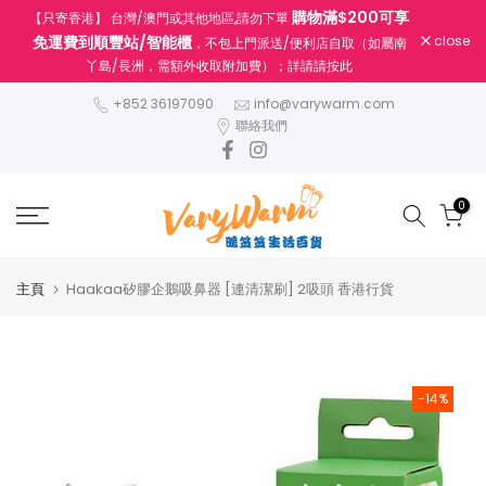
購物滿$200可享
【只寄香港】 台灣/澳門或其他地區,請勿下單
跳
免運費到順豐站/智能櫃
close
，不包上門派送/便利店自取（如屬南
至
丫島/長洲，需額外收取附加費）；詳請請按此
內
容
+852 36197090
info@varywarm.com
聯絡我們
0
主頁
Haakaa矽膠企鵝吸鼻器 [連清潔刷] 2吸頭 香港行貨
-14%