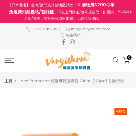
購物滿$200可享
【只寄香港】 台灣/澳門或其他地區,請勿下單
跳
免運費到順豐站/智能櫃
close
，不包上門派送/便利店自取（如屬南
至
丫島/長洲，需額外收取附加費）；詳請請按此
內
容
+852 36197090
info@varywarm.com
聯絡我們
0
主頁
Jaco Perfection 感溫母乳儲奶袋 200ml (120pc) 香港行貨
-28%