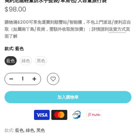
簡約尼龍輕量防水手提袋/單肩包/大容量旅行袋
$98.00
購物滿$200可享免運費到順豐站/智能櫃，不包上門派送/便利店自
取（如屬南丫島/長洲，需額外收取附加費）；詳情請到
送貨方式
頁
面了解
款式:
藍色
藍色
綠色
黑色
加入購物車
款式:
藍色, 綠色, 黑色