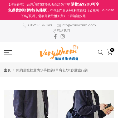
購物滿$200可享
【只寄香港】 台灣/澳門或其他地區,請勿下單
跳
免運費到順豐站/智能櫃
close
，不包上門派送/便利店自取（如屬南
至
丫島/長洲，需額外收取附加費）；詳請請按此
內
容
+852 36197090
info@varywarm.com
聯絡我們
0
主頁
簡約尼龍輕量防水手提袋/單肩包/大容量旅行袋