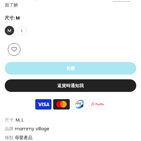
面了解
尺寸:
M
M
L
售罄
返貨時通知我
尺寸:
M, L
品牌
mammy village
種類
母嬰產品