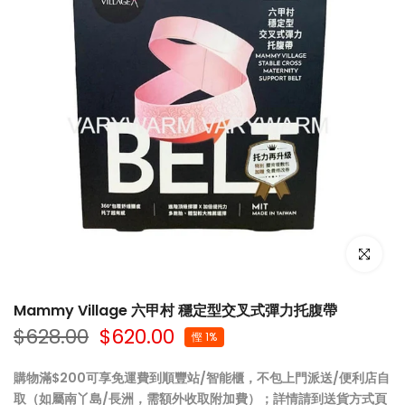
點擊放大
Mammy Village 六甲村 穩定型交叉式彈⼒托腹帶
$628.00
$620.00
慳 1%
購物滿$200可享免運費到順豐站/智能櫃，不包上門派送/便利店自
取（如屬南丫島/長洲，需額外收取附加費）；詳情請到
送貨方式
頁