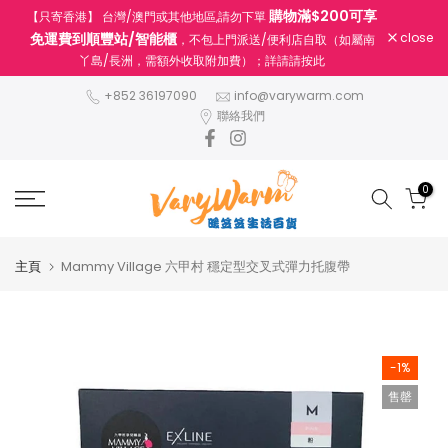
購物滿$200可享
【只寄香港】 台灣/澳門或其他地區,請勿下單
跳
免運費到順豐站/智能櫃
close
，不包上門派送/便利店自取（如屬南
至
丫島/長洲，需額外收取附加費）；詳請請按此
內
容
+852 36197090
info@varywarm.com
聯絡我們
0
主頁
Mammy Village 六甲村 穩定型交叉式彈⼒托腹帶
-1%
售罄