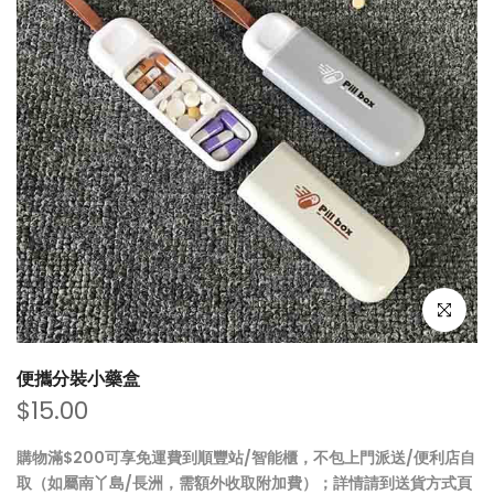
點擊放大
便攜分裝小藥盒
$15.00
購物滿$200可享免運費到順豐站/智能櫃，不包上門派送/便利店自
取（如屬南丫島/長洲，需額外收取附加費）；詳情請到
送貨方式
頁