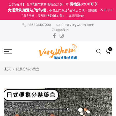
購物滿$200可享
【只寄香港】 台灣/澳門或其他地區,請勿下單
跳
免運費到順豐站/智能櫃
close
，不包上門派送/便利店自取（如屬南
至
丫島/長洲，需額外收取附加費）；詳請請按此
內
容
+852 36197090
info@varywarm.com
聯絡我們
0
主頁
便攜分裝小藥盒