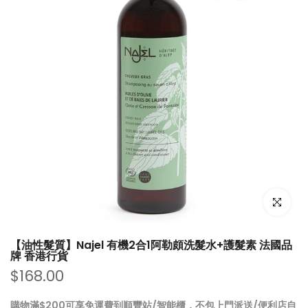
點擊放大
【油性髮質】Najel 有機2合1阿勒頗洗髮水+護髮素 法國品
牌 香港行貨
$168.00
購物滿$200可享免運費到順豐站/智能櫃，不包上門派送/便利店自