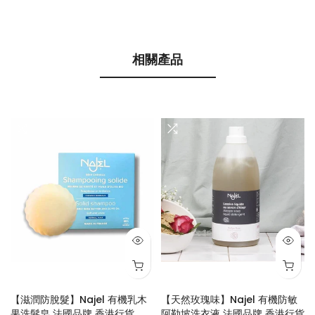
相關產品
【滋潤防脫髮】Najel 有機乳木
【天然玫瑰味】Najel 有機防敏
果洗髮皂 法國品牌 香港行貨
阿勒坡洗衣液 法國品牌 香港行貨