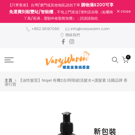
購物滿$200可享
【只寄香港】 台灣/澳門或其他地區,請勿下單
跳
免運費到順豐站/智能櫃
close
，不包上門派送/便利店自取（如屬南
至
丫島/長洲，需額外收取附加費）；詳請請按此
內
容
+852 36197090
info@varywarm.com
聯絡我們
0
主頁
【油性髮質】Najel 有機2合1阿勒頗洗髮水+護髮素 法國品牌 香
港行貨