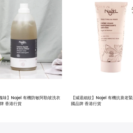
味】Najel 有機防敏阿勒坡洗衣
【減退細紋】Najel 有機抗衰老
牌 香港行貨
國品牌 香港行貨
$158.00