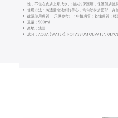
性，不但在皮膚上形成水、油膜的保護層，保護肌膚抵
使用方法：將適量皂液倒於手心，均勻塗抹於面部、身
建議使用膚質 （只供參考）：中性膚質；乾性膚質；輕
重量：500ml
產地：法國
成分：
AQUA (WATER), POTASSIUM OLIVATE*, GLYCE