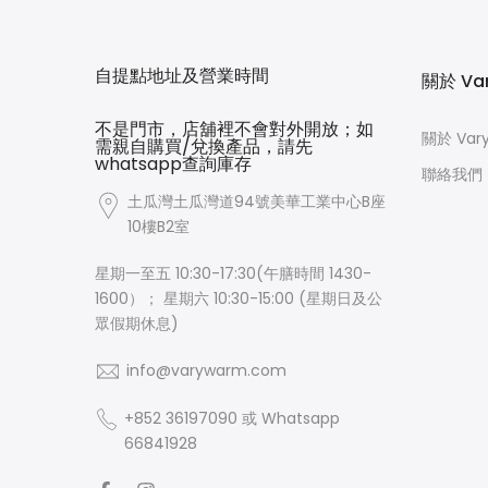
自提點地址及營業時間
關於 Va
不是門市，店舖裡不會對外開放；如
關於 Var
需親自購買/兌換產品，請先
whatsapp查詢庫存
聯絡我們
土瓜灣土瓜灣道94號美華工業中心B座
10樓B2室
星期一至五 10:30-17:30(午膳時間 1430-
1600）； 星期六 10:30-15:00 (星期日及公
眾假期休息)
info@varywarm.com
+852 36197090 或 Whatsapp
66841928