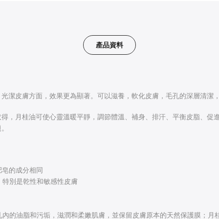
產品資料
、光潔皮膚方面，效果更為顯著。可以滋養，軟化皮膚，毛孔的深層清潔
得，月桂油可使心靈溫暖平靜，調節體溫、補身、排汗、平衡皮脂、促進
題。
肥皂的成分相同
，特別是乾性和敏感性皮膚
孔內的油脂和污垢，滋潤和柔嫩肌膚，並保留皮膚原本的天然保護膜；月