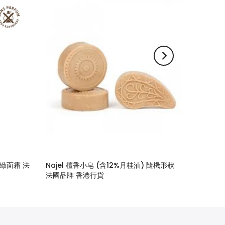
緊緻面霜 法
Najel 檀香小皂 (含12%月桂油) 隨機形狀
法國品牌 香港行貨
$28.00