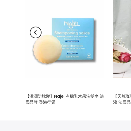
手工古皂
【滋潤防脫髮】Najel 有機乳木果洗髮皂 法
【天然玫瑰
國品牌 香港行貨
液 法國品
$128.00
$218.00