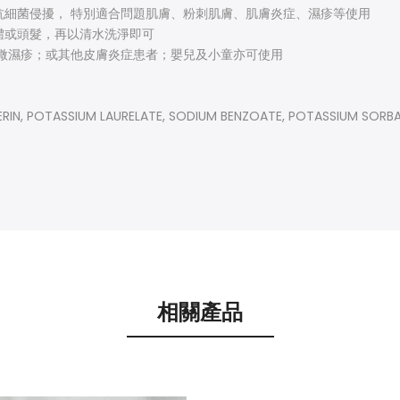
抗細菌侵擾， 特別適合問題肌膚、粉刺肌膚、肌膚炎症、濕疹等使用
體或頭髮，再以清水洗淨即可
微濕疹；或其他皮膚炎症患者；嬰兒及小童亦可使用
RIN, POTASSIUM LAURELATE, SODIUM BENZOATE, POTASSIUM SORB
相關產品