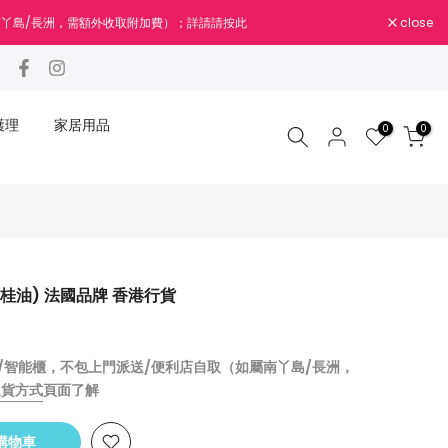
close
南丫島/長洲，需額外收取附加費）；詳請請按此
護理
家居用品
0
0
%月桂油) 法國品牌 香港行貨
站/智能櫃，不包上門派送/便利店自取（如屬南丫島/長洲，
送貨方式
頁面了解
入購物車