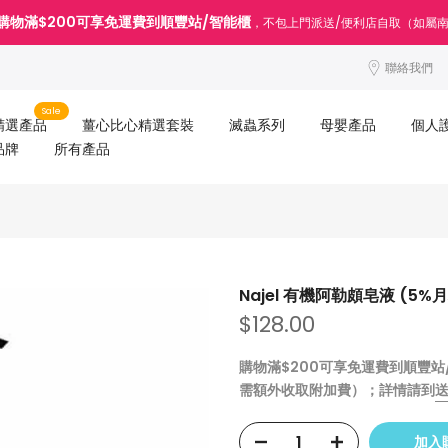
購物滿$200可享免運費到順豐站/智能櫃
，不包上門派送/便利店自取（如屬
聯絡我們
Sale
精選產品
薑心比心精選套裝
滅蟲系列
母嬰產品
個人
品牌
所有產品
Najel 有機阿勒頗皂液 (5
$128.00
購物滿$200可享免運費到順豐
需額外收取附加費）；詳情請到
加