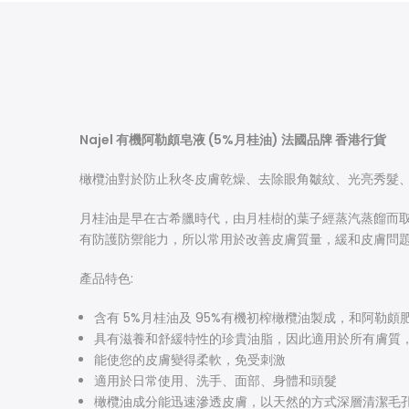
Najel 有機阿勒頗皂液 (5%月桂油) 法國品牌 香港行貨
橄欖油對於防止秋冬皮膚乾燥、去除眼角皺紋、光亮秀髮
月桂油是早在古希臘時代，由月桂樹的葉子經蒸汽蒸餾而取
有防護防禦能力，所以常用於改善皮膚質量，緩和皮膚問
產品特色:​​​​​
含有
5%月桂油及 95%有機初榨橄欖油製成，和阿勒頗
具有滋養和舒緩特性的珍貴油脂，因此適用於所有膚質
能使您的皮膚變得柔軟，免受刺激
適用於日常使用、洗手、面部、身體和頭髮
橄欖油成分能迅速滲透皮膚，以天然的方式深層清潔毛