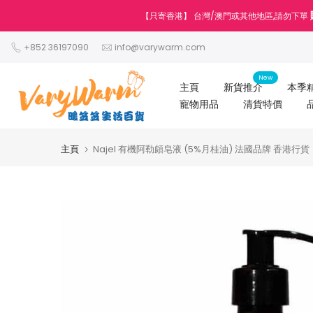
跳
【只寄香港】 台灣/澳門或其他地區,請勿下單
至
內
+852 36197090
info@varywarm.com
容
New
主頁
新貨推介
本季
寵物用品
清貨特價
主頁
Najel 有機阿勒頗皂液 (5%月桂油) 法國品牌 香港行貨