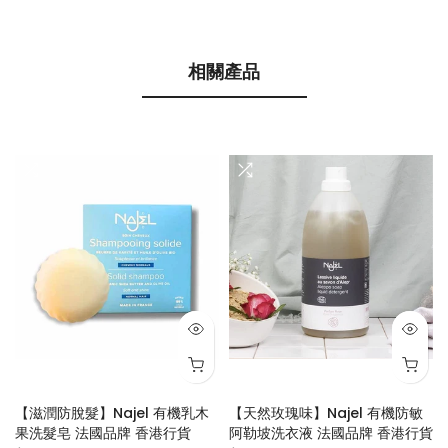
相關產品
【滋潤防脫髮】Najel 有機乳木
【天然玫瑰味】Najel 有機防敏
果洗髮皂 法國品牌 香港行貨
阿勒坡洗衣液 法國品牌 香港行貨