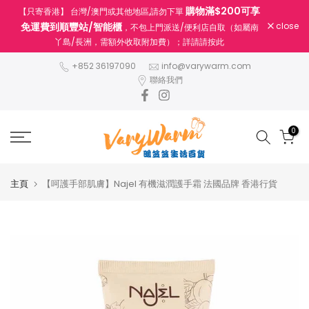
購物滿$200可享
【只寄香港】 台灣/澳門或其他地區,請勿下單
跳
免運費到順豐站/智能櫃
close
，不包上門派送/便利店自取（如屬南
至
丫島/長洲，需額外收取附加費）；詳請請按此
內
容
+852 36197090
info@varywarm.com
聯絡我們
0
主頁
【呵護手部肌膚】Najel 有機滋潤護手霜 法國品牌 香港行貨