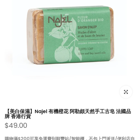
點擊放大
【美白保濕】Najel 有機橙花 阿勒頗天然手工古皂 法國品
牌 香港行貨
$49.00
購物滿$200可享免運費到順豐站/智能櫃，不包上門派送/便利店自