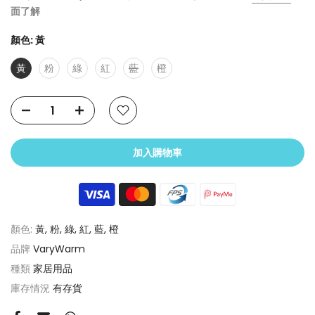
面了解
顏色:
黃
黃
粉
綠
紅
藍
橙
加入購物車
顏色:
黃, 粉, 綠, 紅, 藍, 橙
品牌
VaryWarm
種類
家居用品
庫存情況
有存貨