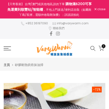
購物滿$200可享
【只寄香港】 台灣/澳門或其他地區,請勿下單
跳
免運費到順豐站/智能櫃
close
，不包上門派送/便利店自取（如屬南
至
丫島/長洲，需額外收取附加費）；詳請請按此
內
容
+852 36197090
info@varywarm.com
聯絡我們
0
主頁
矽膠耐熱烘焙抹油掃
-72%