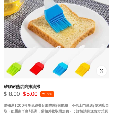
點擊放大
矽膠耐熱烘焙抹油掃
$18.00
$5.00
慳 72%
購物滿$200可享免運費到順豐站/智能櫃，不包上門派送/便利店自
取（如屬南丫島/長洲，需額外收取附加費）；詳情請到
送貨方式
頁