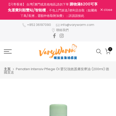
購物滿$200可享
【只寄香港】 台灣/澳門或其他地區,請勿下單
跳
免運費到順豐站/智能櫃
close
，不包上門派送/便利店自取（如屬南
至
丫島/長洲，需額外收取附加費）；詳請請按此
內
容
+852 36197090
info@varywarm.com
聯絡我們
0
主頁
Penaten Intensiv Pflege Öl 嬰兒強效護膚按摩油 (200ml) 德
國直送