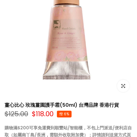
點擊放大
薑心比心 玫瑰薑園護手霜(50ml) 台灣品牌 香港行貨
$125.00
$118.00
慳 6%
購物滿$200可享免運費到順豐站/智能櫃，不包上門派送/便利店自
取（如屬南丫島/長洲，需額外收取附加費）；詳情請到
送貨方式
頁