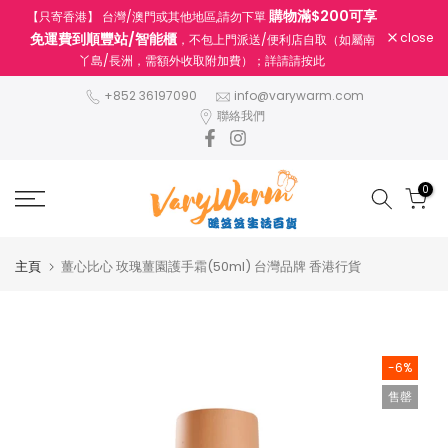
購物滿$200可享
【只寄香港】 台灣/澳門或其他地區,請勿下單
跳
免運費到順豐站/智能櫃
close
，不包上門派送/便利店自取（如屬南
至
丫島/長洲，需額外收取附加費）；詳請請按此
內
容
+852 36197090
info@varywarm.com
聯絡我們
0
主頁
薑心比心 玫瑰薑園護手霜(50ml) 台灣品牌 香港行貨
-6%
售罄