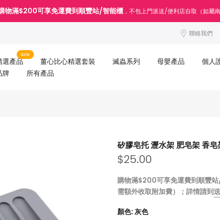
購物滿$200可享免運費到順豐站/智能櫃
，不包上門派送/便利店自取（如屬
聯絡我們
Sale
精選產品
薑心比心精選套裝
滅蟲系列
母嬰產品
個人
品牌
所有產品
矽膠皂托 瀝水架 肥皂架 香皂
$25.00
購物滿$200可享免運費到順豐
需額外收取附加費）；詳情請到
顏色:
灰色