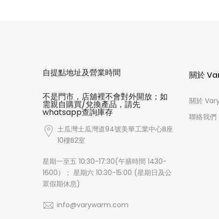
$28.00
$48.00
自提點地址及營業時間
關於 Va
不是門市，店舖裡不會對外開放；如
關於 Var
需親自購買/兌換產品，請先
whatsapp查詢庫存
聯絡我們
土瓜灣土瓜灣道94號美華工業中心B座
10樓B2室
星期一至五 10:30-17:30(午膳時間 1430-
1600）； 星期六 10:30-15:00 (星期日及公
眾假期休息)
info@varywarm.com