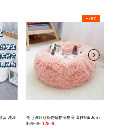
-78%
缸套 洗澡
長毛絨圓形寵物睡貓窩狗窩 直徑約50cm
$128.00
$28.00