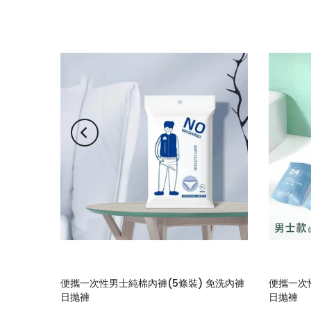
便攜一次性男士純棉內褲(5條裝) 免洗內褲
便攜一次
日抛褲
日抛褲