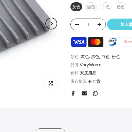
灰色
黑色
白色
粉色
加入
顏色:
灰色, 黑色, 白色, 粉色
品牌
VaryWarm
種類
家居用品
庫存情況
有存貨
點擊放大