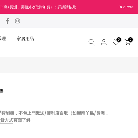
close
南丫島/長洲，需額外收取附加費）；詳請請按此
護理
家居用品
0
0
架
站/智能櫃，不包上門派送/便利店自取（如屬南丫島/長洲，
送貨方式
頁面了解