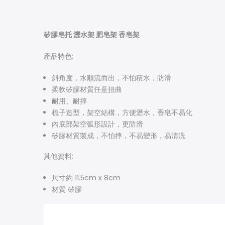
矽膠皂托 瀝水架 肥皂架 香皂架
產品特色:
斜角度，水順流而出，不怕積水，防滑
柔軟矽膠材質任意扭曲
耐用、耐摔
梳子造型，架空結構，方便瀝水，香皂不易化
內底部架空弧形設計，更防滑
矽膠材質製成，不怕摔，不易變形，易清洗
其他資料:
尺寸約
11.5cm x 8cm
材質
矽膠