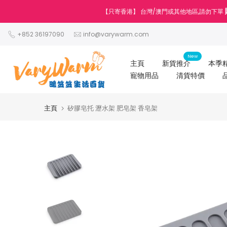
跳
【只寄香港】 台灣/澳門或其他地區,請勿下單
至
內
+852 36197090
info@varywarm.com
容
New
主頁
新貨推介
本季
寵物用品
清貨特價
主頁
矽膠皂托 瀝水架 肥皂架 香皂架