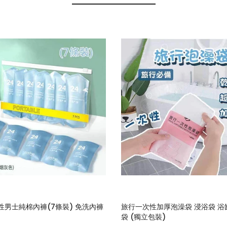
性男士純棉內褲(7條裝) 免洗內褲
旅行一次性加厚泡澡袋 浸浴袋 浴
袋 (獨立包裝)