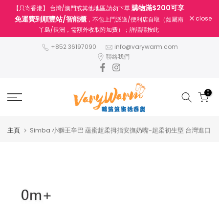
購物滿$200可享
【只寄香港】 台灣/澳門或其他地區,請勿下單
跳
免運費到順豐站/智能櫃
close
，不包上門派送/便利店自取（如屬南
至
丫島/長洲，需額外收取附加費）；詳請請按此
內
容
+852 36197090
info@varywarm.com
聯絡我們
0
主頁
Simba 小獅王辛巴 蘊蜜超柔拇指安撫奶嘴-超柔初生型 台灣進口