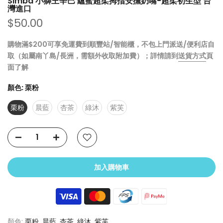
Simba 小獅王辛巴 蘊蜜超柔拇指安撫奶嘴-超柔初生型 台
灣進口
$50.00
購物滿$200可享免運費到順豐站/智能櫃，不包上門派送/便利店自
取（如屬南丫島/長洲，需額外收取附加費）；詳情請到
送貨方式
頁
面了解
顏色:
栗粉
栗粉
晨藍
杏茶
綠沐
紫芙
加入購物車
顏色:
栗粉, 晨藍, 杏茶, 綠沐, 紫芙